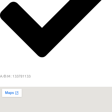
Α.Φ.Μ : 133781133