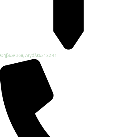
Θηβών 368, Αιγάλεω 122 41