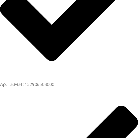
Αρ. Γ.Ε.Μ.Η : 152906503000