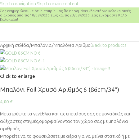
Skip to navigation
Skip to main content
Σας ενημερώνουμε ότι η εταιρία μας θα παραμείνει κλειστή για καλοκαιρινές
διακοπές από τις 10/08/2026 έως και τις 23/08/2026. Σας ευχόμαστε Καλό
Καλοκαίρι!
Αρχική σελίδα
/
Μπαλόνια
/
Μπαλόνια Αριθμοί
Back to products
Click to enlarge
Μπαλόνι Foil Χρυσό Αριθμός 6 (86cm/34″)
4,00
€
Μετατρέψτε τα γενέθλια και τις επετείους σας σε μοναδικές και
αξέχαστες στιγμές,ομορφαίνοντας τον χώρο σας με μπαλόνια
αριθμούς.
Μπορείτε να το φουσκώσετε με αέρα για να μείνει στατικό ή με