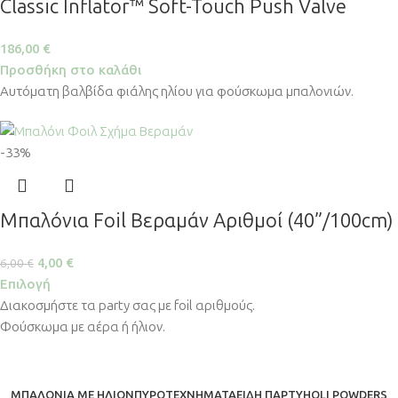
Classic Inflator™ Soft-Touch Push Valve
186,00
€
Προσθήκη στο καλάθι
Αυτόματη βαλβίδα φιάλης ηλίου για φούσκωμα μπαλονιών.
-33%
Μπαλόνια Foil Βεραμάν Αριθμοί (40”/100cm)
4,00
€
6,00
€
Επιλογή
Διακοσμήστε τα party σας με foil αριθμούς.
Φούσκωμα με αέρα ή ήλιον.
ΜΠΑΛΌΝΙΑ ΜΕ ΉΛΙΟΝ
ΠΥΡΟΤΕΧΝΉΜΑΤΑ
ΕΊΔΗ ΠΆΡΤΥ
HOLI POWDERS