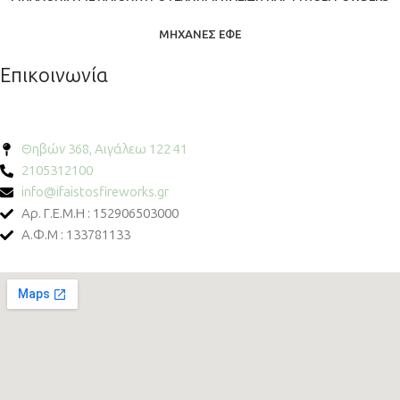
ΜΗΧΑΝΈΣ ΕΦΈ
Επικοινωνία
Θηβών 368, Αιγάλεω 122 41
2105312100
info@ifaistosfireworks.gr
Αρ. Γ.Ε.Μ.Η : 152906503000
Α.Φ.Μ : 133781133