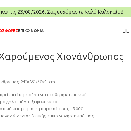
 και τις 23/08/2026. Σας ευχόμαστε Καλό Καλοκαίρι!
ΟΣΦΟΡΕΣ
ΕΠΙΚΟΙΝΩΝΊΑ
l Χαρούμενος Χιονάνθρωπος
άνθρωπος, 24”x36”/60x91cm.
ωρείται είτε με αέρα για σταθερή κατασκευή.
αραγγελία πάντα ξεφούσκωτο.
στημά μας με φυσική παρουσία σας +5,00€.
λονιών εντός Αττικής, επικοινωνήστε μαζί μας.