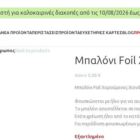
στή για καλοκαιρινές διακοπές από τις 10/08/2026 έως
Α
ΝΈΑ ΠΡΟΪΌΝΤΑ
ΠΕΡΙΣΤΆΣΕΙΣ
ΠΡΟΪΌΝΤΑ
ΕΥΧΕΤΉΡΙΕΣ ΚΆΡΤΕΣ
BLOG
ΠΡ
θρωπος
Back to products
Μπαλόνι Foi
5,00
€
9,00
€
Μπαλόνι Foil Χαρούμενος Χιον
Φουσκώνεται με ήλιο για να αι
Το μπαλόνι αποστέλλεται σε π
Extra χρέωση ήλιο από το κατά
Για παράδοση φουσκωμένων μπα
Εξαντλημένο