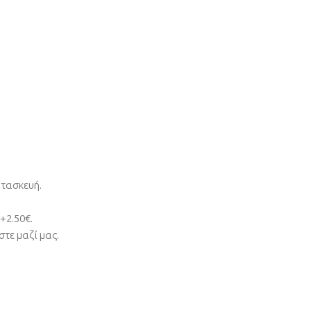
ατασκευή.
+2.50€.
τε μαζί μας.