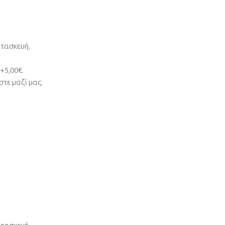
ατασκευή.
+5,00€.
τε μαζί μας.